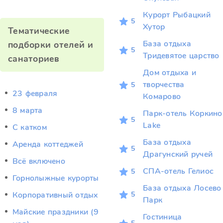
Курорт Рыбацкий
5
Хутор
Тематические
База отдыха
подборки отелей и
5
Тридевятое царство
санаториев
Дом отдыха и
творчества
5
23 февраля
Комарово
8 марта
Парк-отель Коркино
5
Lake
C катком
База отдыха
Аренда коттеджей
5
Драгунский ручей
Всё включено
СПА-отель Гелиос
5
Горнолыжные курорты
База отдыха Лосево
5
Корпоративный отдых
Парк
Майские праздники (9
Гостиница