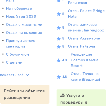
5
мая)
Репинская
На побережье
Отель Palace Bridge
5
Новый год 2026
Hotel
Отдых c животными
Отель замковое
5
имение Лангендорф
Отдых на выходные
Отель Аквамарин
5
Премиум детокс
санатории
Отель Райвола
5
С боулингом
Резиденция
Cosmos Karelia
4.8
С детьми
Resort
Отель Точка на
показать всё
4.8
карте (Видлица)
Рейтинги объектов
🎳 Услуги и
размещения
процедуры в