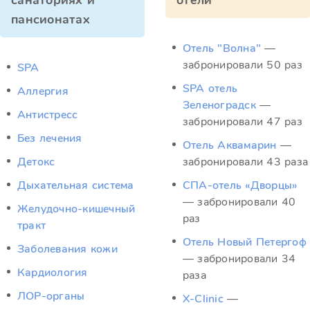
санаториях и
отели
пансионатах
Отель "Волна"
—
забронировали 50 раз
SPA
SPA отель
Аллергия
Зеленоградск
—
Антистресс
забронировали 47 раз
Без лечения
Отель Аквамарин
—
Детокс
забронировали 43 раза
Дыхательная система
СПА-отель «Дворцы»
— забронировали 40
Желудочно-кишечный
раз
тракт
Отель Новый Петергоф
Заболевания кожи
— забронировали 34
Кардиология
раза
ЛОР-органы
X-Clinic
—