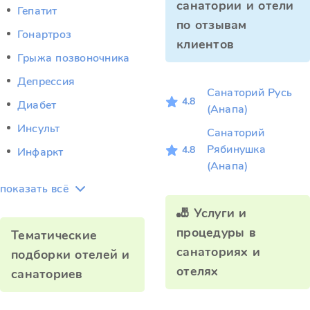
санатории и отели
Гепатит
по отзывам
Гонартроз
клиентов
Грыжа позвоночника
Депрессия
Санаторий Русь
4.8
Диабет
(Анапа)
Инсульт
Санаторий
Рябинушка
4.8
Инфаркт
(Анапа)
показать всё
🎳 Услуги и
процедуры в
Тематические
санаториях и
подборки отелей и
отелях
санаториев