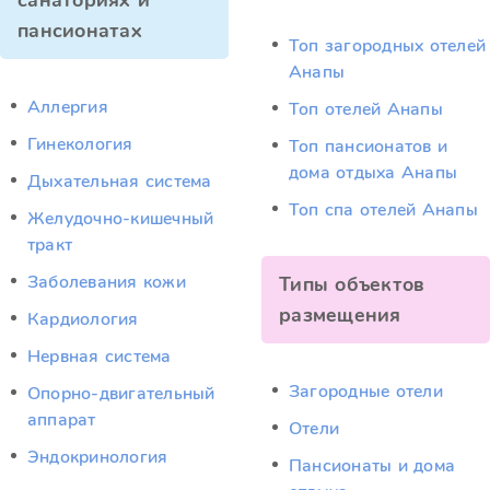
санаториях и
пансионатах
Топ загородных отелей
Анапы
Аллергия
Топ отелей Анапы
Гинекология
Топ пансионатов и
дома отдыха Анапы
Дыхательная система
Топ спа отелей Анапы
Желудочно-кишечный
тракт
Заболевания кожи
Типы объектов
размещения
Кардиология
Нервная система
Загородные отели
Опорно-двигательный
аппарат
Отели
Эндокринология
Пансионаты и дома