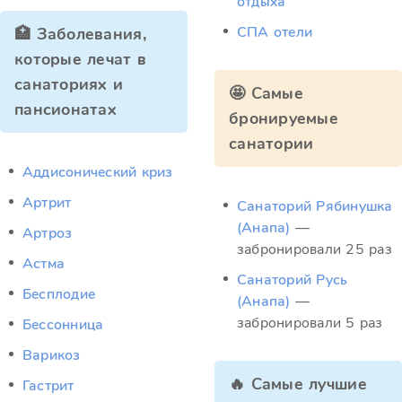
отдыха
СПА отели
🏥 Заболевания,
которые лечат в
санаториях и
🤩 Самые
пансионатах
бронируемые
санатории
Аддисонический криз
Артрит
Санаторий Рябинушка
(Анапа)
—
Артроз
забронировали 25 раз
Астма
Санаторий Русь
Бесплодие
(Анапа)
—
забронировали 5 раз
Бессонница
Варикоз
🔥 Самые лучшие
Гастрит