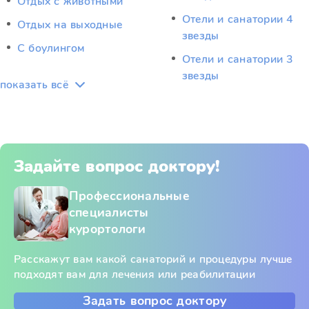
Отдых c животными
Отели и санатории 4
Отдых на выходные
звезды
С боулингом
Отели и санатории 3
звезды
показать всё
Задайте вопрос доктору!
Профессиональные
специалисты
курортологи
Расскажут вам какой санаторий и процедуры лучше
подходят вам для лечения или реабилитации
Задать вопрос доктору