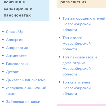
лечения в
размещения
санаториях и
пансионатах
Топ загородных отелей
Новосибирской
области
Check-Up
Топ отелей
Аллергия
Новосибирской
Андрология
области
Антистресс
Топ пансионатов и
дома отдыха
Гинекология
Новосибирской
Детокс
области
Дыхательная система
Топ спа отелей
Желудочно-кишечный
Новосибирской
тракт
области
Заболевания кожи