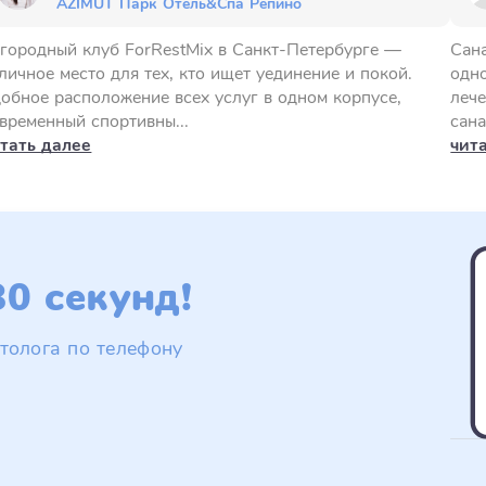
AZIMUT Парк Отель&Спа Репино
городный клуб ForRestMix в Санкт-Петербурге —
Сана
личное место для тех, кто ищет уединение и покой.
одн
обное расположение всех услуг в одном корпусе,
лече
временный спортивны...
сана
тать далее
чит
0 секунд!
толога по телефону