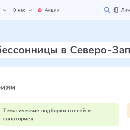
и
О нас
Акции
Лич
бессонницы в Северо-За
риям
Тематические подборки отелей и
санаториев