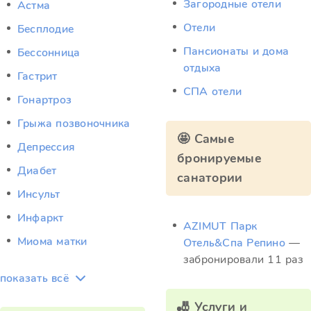
Загородные отели
Астма
Отели
Бесплодие
Пансионаты и дома
Бессонница
отдыха
Гастрит
СПА отели
Гонартроз
Грыжа позвоночника
🤩 Самые
Депрессия
бронируемые
Диабет
санатории
Инсульт
Инфаркт
AZIMUT Парк
Миома матки
Отель&Спа Репино
—
забронировали 11 раз
показать всё
🎳 Услуги и