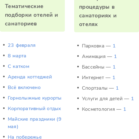
Тематические
процедуры в
подборки отелей и
санаториях и
санаториев
отелях
23 февраля
Парковка —
1
8 марта
Анимация —
1
C катком
Бассейны —
1
Аренда коттеджей
Интернет —
1
Всё включено
Спортзалы —
1
Горнолыжные курорты
Услуги для детей —
1
Корпоративный отдых
Косметология —
1
Майские праздники (9
мая)
На побережье