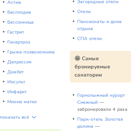
Загородные отели
Астма
Отели
Бесплодие
Пансионаты и дома
Бессонница
отдыха
Гастрит
СПА отели
Гонартроз
Грыжа позвоночника
🤩 Самые
Депрессия
бронируемые
Диабет
санатории
Инсульт
Инфаркт
Горнолыжный курорт
Миома матки
Снежный
—
забронировали 4 раза
показать всё
Парк-отель Золотая
долина
—