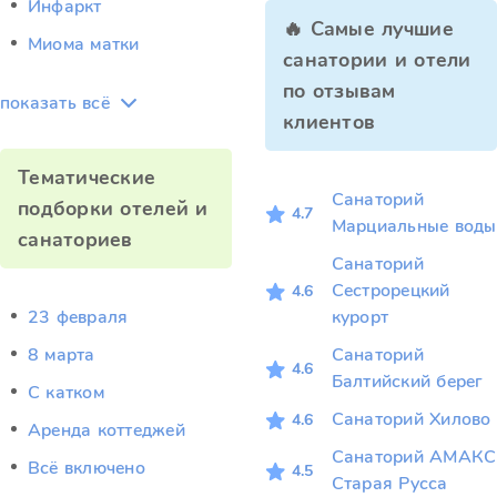
Инфаркт
🔥 Самые лучшие
Миома матки
санатории и отели
по отзывам
показать всё
клиентов
Тематические
Санаторий
подборки отелей и
4.7
Марциальные воды
санаториев
Санаторий
Сестрорецкий
4.6
23 февраля
курорт
8 марта
Санаторий
4.6
Балтийский берег
C катком
Санаторий Хилово
4.6
Аренда коттеджей
Санаторий АМАКС
Всё включено
4.5
Старая Русса