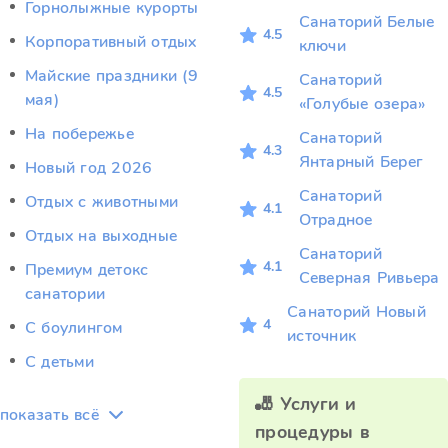
Горнолыжные курорты
Санаторий Белые
4.5
Корпоративный отдых
ключи
Майские праздники (9
Санаторий
4.5
мая)
«Голубые озера»
На побережье
Санаторий
4.3
Янтарный Берег
Новый год 2026
Санаторий
Отдых c животными
4.1
Отрадное
Отдых на выходные
Санаторий
4.1
Премиум детокс
Северная Ривьера
санатории
Санаторий Новый
4
С боулингом
источник
С детьми
🎳 Услуги и
показать всё
процедуры в