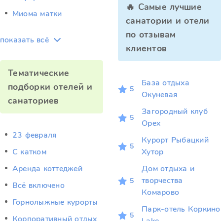
🔥 Самые лучшие
Миома матки
санатории и отели
по отзывам
показать всё
клиентов
Тематические
База отдыха
подборки отелей и
5
Окуневая
санаториев
Загородный клуб
5
Орех
23 февраля
Курорт Рыбацкий
5
C катком
Хутор
Аренда коттеджей
Дом отдыха и
творчества
5
Всё включено
Комарово
Горнолыжные курорты
Парк-отель Коркино
5
Корпоративный отдых