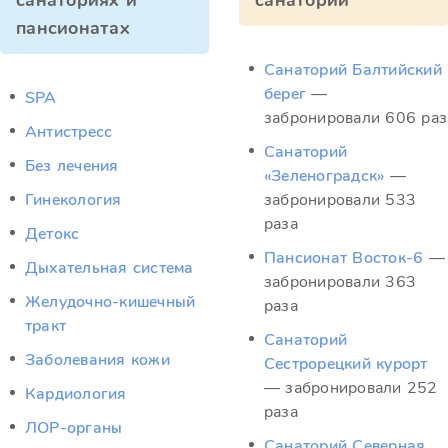
санаториях и
санатории
пансионатах
Санаторий Балтийский
берег
—
SPA
забронировали 606 раз
Антистресс
Санаторий
Без лечения
«Зеленоградск»
—
Гинекология
забронировали 533
раза
Детокс
Пансионат Восток-6
—
Дыхательная система
забронировали 363
Желудочно-кишечный
раза
тракт
Санаторий
Заболевания кожи
Сестрорецкий курорт
— забронировали 252
Кардиология
раза
ЛОР-органы
Санаторий Северная