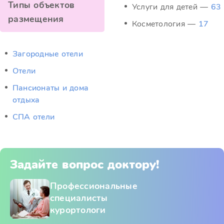
Типы объектов
Услуги для детей —
63
размещения
Косметология —
17
Загородные отели
Отели
Пансионаты и дома
отдыха
СПА отели
Задайте вопрос доктору!
Профессиональные
специалисты
курортологи