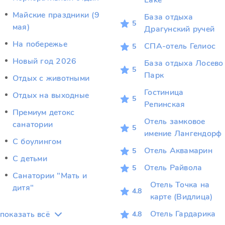
Lake
Майские праздники (9
База отдыха
5
мая)
Драгунский ручей
На побережье
СПА-отель Гелиос
5
Новый год 2026
База отдыха Лосево
5
Парк
Отдых c животными
Гостиница
Отдых на выходные
5
Репинская
Премиум детокс
Отель замковое
санатории
5
имение Лангендорф
С боулингом
Отель Аквамарин
5
С детьми
Отель Райвола
5
Санатории "Мать и
Отель Точка на
дитя"
4.8
карте (Видлица)
Отель Гардарика
показать всё
4.8