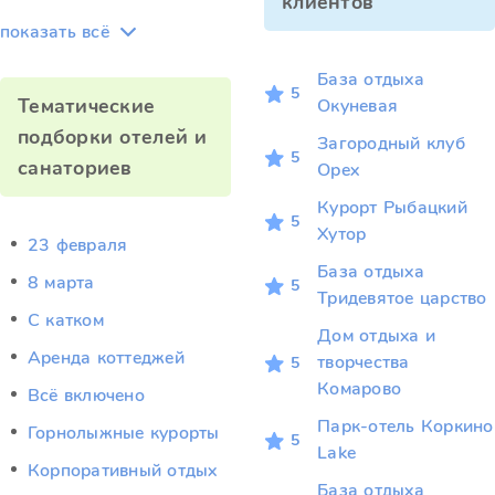
клиентов
показать всё
База отдыха
5
Тематические
Окуневая
подборки отелей и
Загородный клуб
5
санаториев
Орех
Курорт Рыбацкий
5
Хутор
23 февраля
База отдыха
8 марта
5
Тридевятое царство
C катком
Дом отдыха и
Аренда коттеджей
творчества
5
Комарово
Всё включено
Парк-отель Коркино
Горнолыжные курорты
5
Lake
Корпоративный отдых
База отдыха