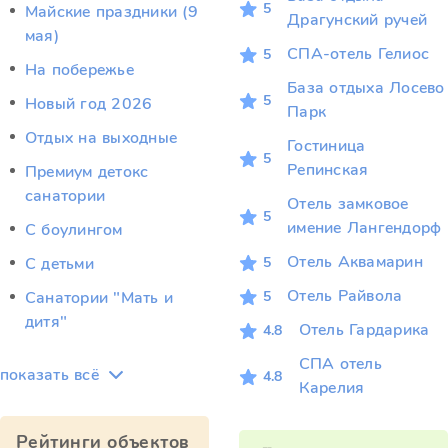
5
Майские праздники (9
Драгунский ручей
мая)
СПА-отель Гелиос
5
На побережье
База отдыха Лосево
5
Новый год 2026
Парк
Отдых на выходные
Гостиница
5
Репинская
Премиум детокс
санатории
Отель замковое
5
имение Лангендорф
С боулингом
Отель Аквамарин
5
С детьми
Отель Райвола
5
Санатории "Мать и
дитя"
Отель Гардарика
4.8
СПА отель
показать всё
4.8
Карелия
Рейтинги объектов