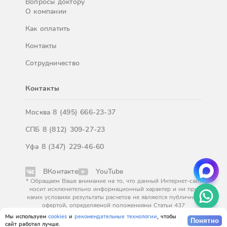
Вопросы доктору
О компании
Как оплатить
Контакты
Сотрудничество
Контакты
Москва
8 (495) 666-23-37
СПБ
8 (812) 309-27-23
Уфа
8 (347) 229-46-60
ВКонтакте
YouTube
* Обращаем Ваше внимание на то, что данный Интернет-сайт
носит исключительно информационный характер и ни при
каких условиях результаты расчетов не являются публичной
офертой, определяемой положениями Статьи 437
Гражданского кодекса Российской Федерации. За
Мы используем
cookies
и
рекомендательные технологии
, чтобы
Понятно
окончательным расчетом обращайтесь к нашим менеджерам.
сайт работал лучше.