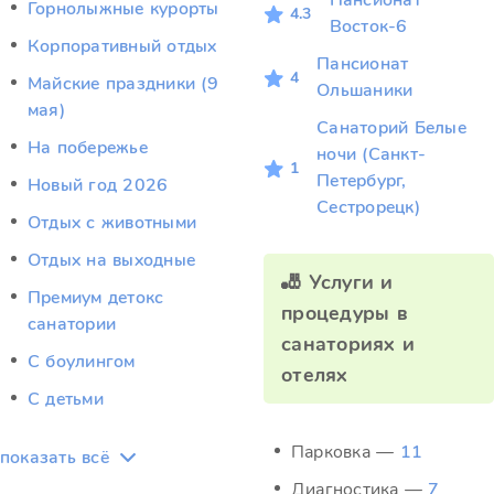
Пансионат
Горнолыжные курорты
4.3
Восток-6
Корпоративный отдых
Пансионат
4
Майские праздники (9
Ольшаники
мая)
Санаторий Белые
На побережье
ночи (Санкт-
1
Петербург,
Новый год 2026
Сестрорецк)
Отдых c животными
Отдых на выходные
🎳 Услуги и
Премиум детокс
процедуры в
санатории
санаториях и
С боулингом
отелях
С детьми
Парковка —
11
показать всё
Диагностика —
7