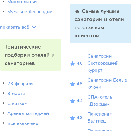
Миома матки
🔥 Самые лучшие
Мужское бесплодие
санатории и отели
показать всё
по отзывам
клиентов
Тематические
подборки отелей и
Санаторий
санаториев
Сестрорецкий
4.6
курорт
Санаторий Белые
23 февраля
4.5
ключи
8 марта
СПА-отель
4.4
C катком
«Дворцы»
Аренда коттеджей
Пансионат
4.3
Балтиец
Всё включено