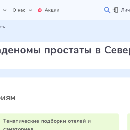
и
О нас
Акции
Лич
аты
аденомы простаты в Сев
риям
Тематические подборки отелей и
санаториев