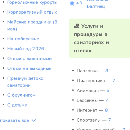
Горнолыжные курорты
4.3
Балтиец
Корпоративный отдых
Майские праздники (9
🎳 Услуги и
мая)
процедуры в
На побережье
санаториях и
Новый год 2026
отелях
Отдых c животными
Отдых на выходные
Парковка —
8
Премиум детокс
Диагностика —
7
санатории
Анимация —
5
С боулингом
Бассейны —
7
С детьми
Интернет —
8
Спортзалы —
7
показать всё