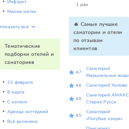
Инфаркт
1 раз
Миома матки
🔥 Самые лучшие
показать всё
санатории и отели
по отзывам
Тематические
клиентов
подборки отелей и
санаториев
Санаторий
4.7
Марциальные воды
23 февраля
Санаторий Хилово
4.6
8 марта
Санаторий АМАКС
4.5
C катком
Старая Русса
Аренда коттеджей
Санаторий
4.5
«Голубые озера»
Всё включено
Пансионат