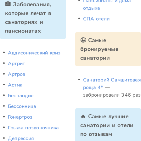
Пансионаты и дома
🏥 Заболевания,
отдыха
которые лечат в
СПА отели
санаториях и
пансионатах
🤩 Самые
бронируемые
Аддисонический криз
санатории
Артрит
Артроз
Санаторий Самшитовая
Астма
роща 4*
—
забронировали 346 раз
Бесплодие
Бессонница
🔥 Самые лучшие
Гонартроз
санатории и отели
Грыжа позвоночника
по отзывам
Депрессия