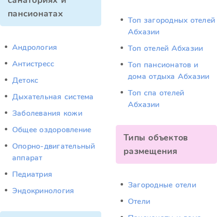
санаториях и
пансионатах
Топ загородных отелей
Абхазии
Андрология
Топ отелей Абхазии
Антистресс
Топ пансионатов и
дома отдыха Абхазии
Детокс
Топ спа отелей
Дыхательная система
Абхазии
Заболевания кожи
Общее оздоровление
Типы объектов
Опорно-двигательный
размещения
аппарат
Педиатрия
Загородные отели
Эндокринология
Отели