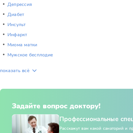
Депрессия
Диабет
Инсульт
Инфаркт
Миома матки
Мужское бесплодие
показать всё
Задайте вопрос доктору!
Профессиональные спе
Расскажут вам какой санаторий и 