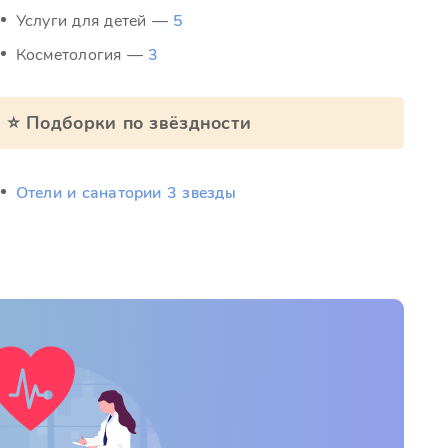
Услуги для детей —
5
Косметология —
3
⭐ Подборки по звёздности
Отели и санатории 3 звезды