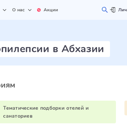
и
О нас
Акции
Лич
эпилепсии в Абхазии
риям
Тематические подборки отелей и
санаториев