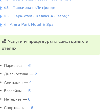
Пансионат «Литфонд»
4.8
Парк-отель Кавказ 4 (Гагра)*
4.5
Amra Park Hotel & Spa
4
🎳 Услуги и процедуры в санаториях и
отелях
Парковка —
6
Диагностика —
2
Анимация —
4
Бассейны —
5
Интернет —
6
Спортзалы —
6