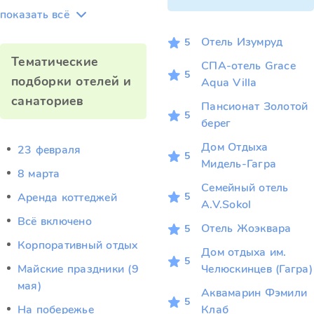
показать всё
Отель Изумруд
5
Тематические
СПА-отель Grace
5
подборки отелей и
Aqua Villa
санаториев
Пансионат Золотой
5
берег
Дом Отдыха
23 февраля
5
Мидель-Гагра
8 марта
Семейный отель
5
Аренда коттеджей
A.V.Sokol
Всё включено
Отель Жоэквара
5
Корпоративный отдых
Дом отдыха им.
5
Майские праздники (9
Челюскинцев (Гагра)
мая)
Аквамарин Фэмили
5
На побережье
Клаб