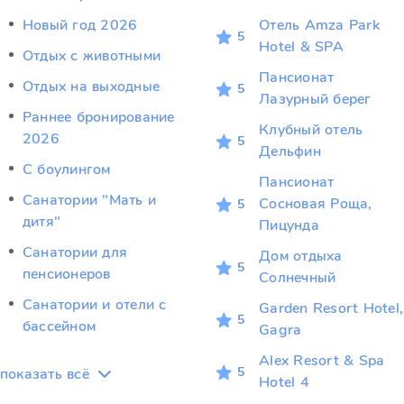
Новый год 2026
Отель Amza Park
5
Hotel & SPA
Отдых c животными
Пансионат
Отдых на выходные
5
Лазурный берег
Раннее бронирование
Клубный отель
2026
5
Дельфин
С боулингом
Пансионат
Санатории "Мать и
Сосновая Роща,
5
дитя"
Пицунда
Санатории для
Дом отдыха
5
пенсионеров
Солнечный
Санатории и отели с
Garden Resort Hotel,
5
бассейном
Gagra
Alex Resort & Spa
5
показать всё
Hotel 4