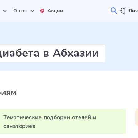
и
О нас
Акции
Лич
диабета в Абхазии
риям
Тематические подборки отелей и
санаториев