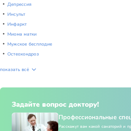
Депрессия
Инсульт
Инфаркт
Миома матки
Мужское бесплодие
Остеохондроз
показать всё
Задайте вопрос доктору!
Профессиональные спе
Расскажут вам какой санаторий и 