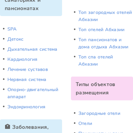
санаториях и
пансионатах
Топ загородных отелей
Абхазии
SPA
Топ отелей Абхазии
Детокс
Топ пансионатов и
дома отдыха Абхазии
Дыхательная система
Топ спа отелей
Кардиология
Абхазии
Лечение суставов
Нервная система
Типы объектов
Опорно-двигательный
размещения
аппарат
Эндокринология
Загородные отели
Отели
🏥 Заболевания,