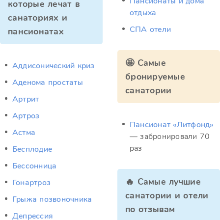
Пансионаты и дома
которые лечат в
отдыха
санаториях и
СПА отели
пансионатах
🤩 Самые
Аддисонический криз
бронируемые
Аденома простаты
санатории
Артрит
Артроз
Пансионат «Литфонд»
Астма
— забронировали 70
раз
Бесплодие
Бессонница
🔥 Самые лучшие
Гонартроз
санатории и отели
Грыжа позвоночника
по отзывам
Депрессия