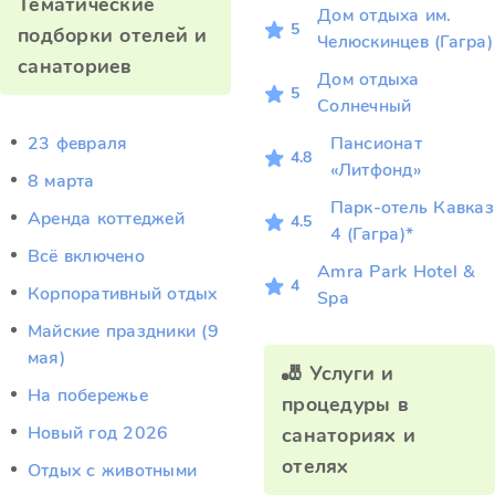
Тематические
Дом отдыха им.
5
подборки отелей и
Челюскинцев (Гагра)
санаториев
Дом отдыха
5
Солнечный
23 февраля
Пансионат
4.8
«Литфонд»
8 марта
Парк-отель Кавказ
Аренда коттеджей
4.5
4 (Гагра)*
Всё включено
Amra Park Hotel &
4
Корпоративный отдых
Spa
Майские праздники (9
мая)
🎳 Услуги и
На побережье
процедуры в
Новый год 2026
санаториях и
отелях
Отдых c животными