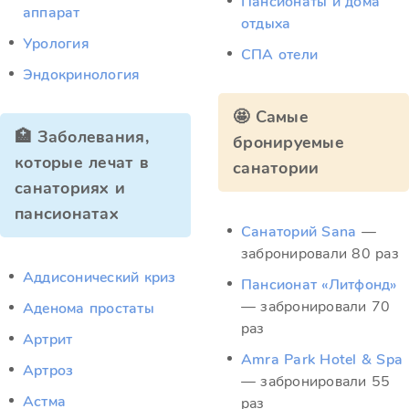
Пансионаты и дома
аппарат
отдыха
Урология
СПА отели
Эндокринология
🤩 Самые
🏥 Заболевания,
бронируемые
которые лечат в
санатории
санаториях и
пансионатах
Санаторий Sana
—
забронировали 80 раз
Аддисонический криз
Пансионат «Литфонд»
— забронировали 70
Аденома простаты
раз
Артрит
Amra Park Hotel & Spa
Артроз
— забронировали 55
Астма
раз