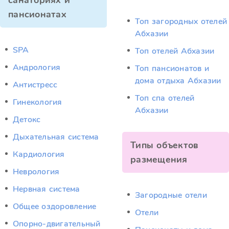
санаториях и
пансионатах
Топ загородных отелей
Абхазии
SPA
Топ отелей Абхазии
Андрология
Топ пансионатов и
дома отдыха Абхазии
Антистресс
Топ спа отелей
Гинекология
Абхазии
Детокс
Дыхательная система
Типы объектов
Кардиология
размещения
Неврология
Нервная система
Загородные отели
Общее оздоровление
Отели
Опорно-двигательный