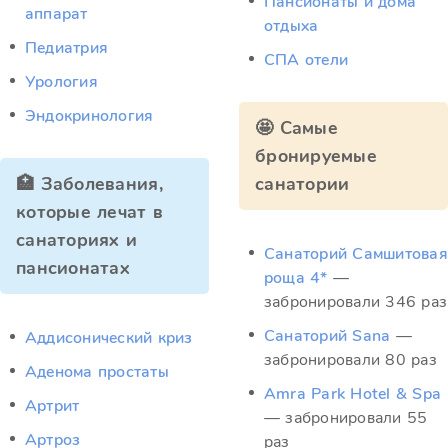
Пансионаты и дома
аппарат
отдыха
Педиатрия
СПА отели
Урология
Эндокринология
🤩 Самые
бронируемые
🏥 Заболевания,
санатории
которые лечат в
санаториях и
Санаторий Самшитовая
пансионатах
роща 4*
—
забронировали 346 раз
Санаторий Sana
—
Аддисонический криз
забронировали 80 раз
Аденома простаты
Amra Park Hotel & Spa
Артрит
— забронировали 55
Артроз
раз