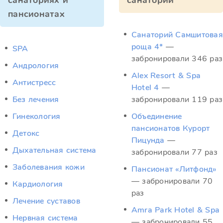
санаториях и
санатории
пансионатах
Санаторий Самшитовая
роща 4*
—
SPA
забронировали 346 раз
Андрология
Alex Resort & Spa
Антистресс
Hotel 4
—
Без лечения
забронировали 119 раз
Гинекология
Объединение
пансионатов Курорт
Детокс
Пицунда
—
Дыхательная система
забронировали 77 раз
Заболевания кожи
Пансионат «Литфонд»
— забронировали 70
Кардиология
раз
Лечение суставов
Amra Park Hotel & Spa
Нервная система
— забронировали 55