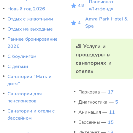
Пансионат
4.8
Новый год 2026
«Литфонд»
Отдых c животными
Amra Park Hotel &
4
Spa
Отдых на выходные
Раннее бронирование
🎳 Услуги и
2026
процедуры в
С боулингом
санаториях и
С детьми
отелях
Санатории "Мать и
дитя"
Парковка —
17
Санатории для
пенсионеров
Диагностика —
5
Санатории и отели с
Анимация —
11
бассейном
Бассейны —
15
Интернет —
18