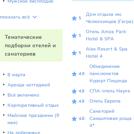
Мужское бесплодие
Дом отдыха им.
показать всё
5
Челюскинцев (Гагра)
Отель Amza Park
5
Тематические
Hotel & SPA
подборки отелей и
Alex Resort & Spa
5
санаториев
Hotel 4
Объединение
пансионатов
4.9
8 марта
Курорт Пицунда
Аренда коттеджей
СПА-отель Napra
4.8
Всё включено
Отель Европа
4.8
Корпоративный отдых
Санаторий
Майские праздники (9
Самшитовая роща
4.8
мая)
4*
На побережье