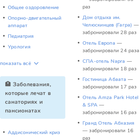
раз
Общее оздоровление
Дом отдыха им.
Опорно-двигательный
Челюскинцев (Гагра)
—
аппарат
забронировали 28 раз
Педиатрия
Отель Европа
—
Урология
забронировали 24 раза
СПА-отель Napra
—
показать всё
забронировали 18 раз
Гостиница Абаата
—
🏥 Заболевания,
забронировали 17 раз
которые лечат в
Отель Amza Park Hotel
санаториях и
& SPA
—
пансионатах
забронировали 16 раз
Гранд Отель Абхазия
— забронировали 16
Аддисонический криз
раз