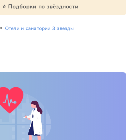
⭐ Подборки по звёздности
Отели и санатории 3 звезды