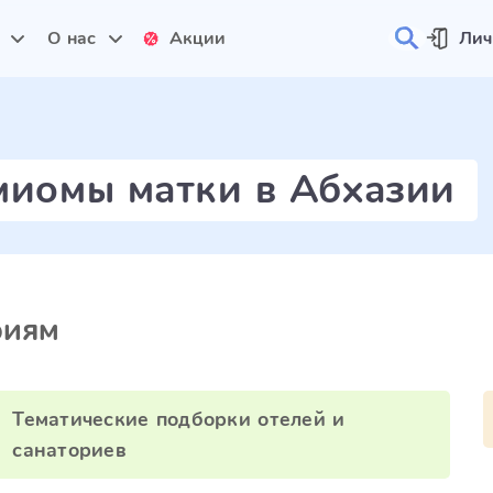
и
О нас
Акции
Лич
миомы матки в Абхазии
риям
Тематические подборки отелей и
санаториев