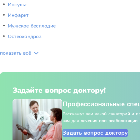
Инсульт
Инфаркт
Мужское бесплодие
Остеохондроз
показать всё
Задайте вопрос доктору!
Профессиональные спе
Расскажут вам какой санаторий и 
вам для лечения или реабилитации
Задать вопрос доктору