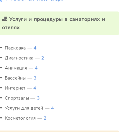
🎳 Услуги и процедуры в санаториях и
отелях
Парковка —
4
Диагностика —
2
Анимация —
4
Бассейны —
3
Интернет —
4
Спортзалы —
3
Услуги для детей —
4
Косметология —
2