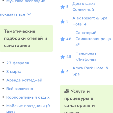
Мужское бесплодие
Дом отдыха
5
Солнечный
показать всё
Alex Resort & Spa
5
Hotel 4
Тематические
Санаторий
подборки отелей и
Самшитовая роща
4.8
4*
санаториев
Пансионат
4.8
«Литфонд»
23 февраля
Amra Park Hotel &
4
8 марта
Spa
Аренда коттеджей
Всё включено
🎳 Услуги и
Корпоративный отдых
процедуры в
санаториях и
Майские праздники (9
мая)
отелях