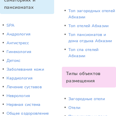
санаториях и
пансионатах
Топ загородных отелей
Абхазии
SPA
Топ отелей Абхазии
Андрология
Топ пансионатов и
дома отдыха Абхазии
Антистресс
Топ спа отелей
Гинекология
Абхазии
Детокс
Заболевания кожи
Типы объектов
Кардиология
размещения
Лечение суставов
Неврология
Загородные отели
Нервная система
Отели
Общее оздоровление