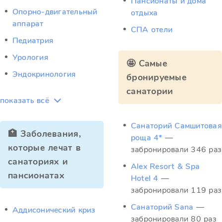
Пансионаты и дома
Опорно-двигательный
отдыха
аппарат
СПА отели
Педиатрия
Урология
🤩 Самые
Эндокринология
бронируемые
санатории
показать всё
Санаторий Самшитовая
🏥 Заболевания,
роща 4*
—
которые лечат в
забронировали 346 раз
санаториях и
Alex Resort & Spa
пансионатах
Hotel 4
—
забронировали 119 раз
Санаторий Sana
—
Аддисонический криз
забронировали 80 раз