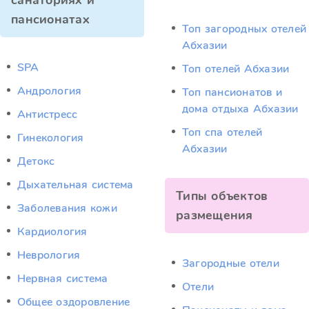
санаториях и
пансионатах
Топ загородных отелей
Абхазии
SPA
Топ отелей Абхазии
Андрология
Топ пансионатов и
дома отдыха Абхазии
Антистресс
Топ спа отелей
Гинекология
Абхазии
Детокс
Дыхательная система
Типы объектов
Заболевания кожи
размещения
Кардиология
Неврология
Загородные отели
Нервная система
Отели
Общее оздоровление