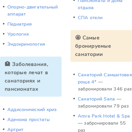
Пансионаты и дома
Опорно-двигательный
отдыха
аппарат
СПА отели
Педиатрия
Урология
🤩 Самые
Эндокринология
бронируемые
санатории
🏥 Заболевания,
которые лечат в
Санаторий Самшитовая
санаториях и
роща 4*
—
пансионатах
забронировали 346 раз
Санаторий Sana
—
забронировали 79 раз
Аддисонический криз
Amra Park Hotel & Spa
Аденома простаты
— забронировали 55
Артрит
раз