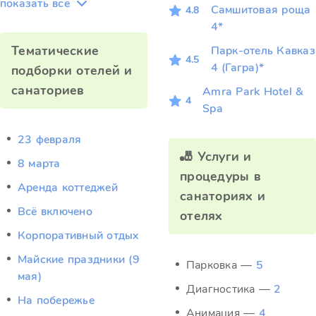
показать всё
Самшитовая роща
4.8
4*
Тематические
Парк-отель Кавказ
4.5
4 (Гагра)*
подборки отелей и
санаториев
Amra Park Hotel &
4
Spa
23 февраля
🎳 Услуги и
8 марта
процедуры в
Аренда коттеджей
санаториях и
Всё включено
отелях
Корпоративный отдых
Майские праздники (9
Парковка —
5
мая)
Диагностика —
2
На побережье
Анимация —
4