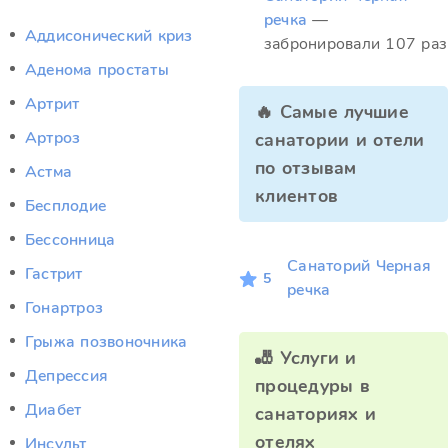
речка
—
Аддисонический криз
забронировали 107 раз
Аденома простаты
Артрит
🔥 Самые лучшие
Артроз
санатории и отели
по отзывам
Астма
клиентов
Бесплодие
Бессонница
Санаторий Черная
Гастрит
5
речка
Гонартроз
Грыжа позвоночника
🎳 Услуги и
Депрессия
процедуры в
Диабет
санаториях и
отелях
Инсульт