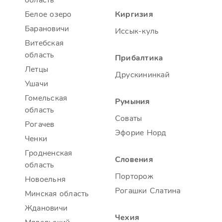
область
Белое озеро
Киргизия
Барановичи
Иссык-куль
Витебская
область
Прибалтика
Летцы
Друскининкай
Ушачи
Гомельская
Румыния
область
Соваты
Рогачев
Эфорие Норд
Ченки
Гродненская
Словения
область
Порторож
Новоельня
Рогашки Слатина
Минская область
Ждановичи
Чехия