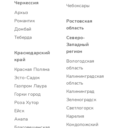
Черкессия
Чебоксары
Архыз
Романтик
Ростовская
область
Домбай
Теберда
Северо-
Западный
регион
Краснодарский
край
Вологодская
область
Красная Поляна
Калининградская
Эсто-Садок
область
Газпром Лаура
Калининград
Горки город
Зеленоградск
Роза Хутор
Светлогорск
Ейск
Карелия
Анапа
Кондопожский
Благовещенская