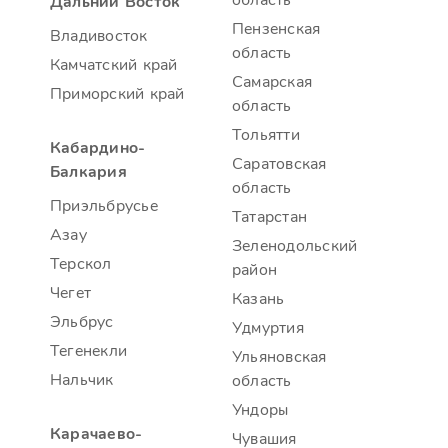
область
Дальний Восток
Пензенская
Владивосток
область
Камчатский край
Самарская
Приморский край
область
Тольятти
Кабардино-
Саратовская
Балкария
область
Приэльбрусье
Татарстан
Азау
Зеленодольский
Терскол
район
Чегет
Казань
Эльбрус
Удмуртия
Тегенекли
Ульяновская
Нальчик
область
Ундоры
Карачаево-
Чувашия