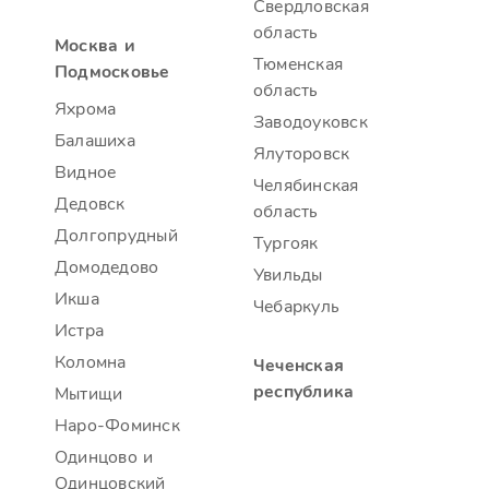
Свердловская
область
Москва и
Тюменская
Подмосковье
область
Яхрома
Заводоуковск
Балашиха
Ялуторовск
Видное
Челябинская
Дедовск
область
Долгопрудный
Тургояк
Домодедово
Увильды
Икша
Чебаркуль
Истра
Коломна
Чеченская
республика
Мытищи
Наро-Фоминск
Одинцово и
Одинцовский