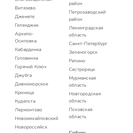
район
Витязево
Петрозаводский
Джемете
район
Геленджик
Ленинградская
Архипо-
область
Осиповка
Санкт-Петербург
Кабардинка
Зеленогорск
Головинка
Репино
Горячий Ключ
Сестрорецк
Джубга
Мурманская
Дивноморское
область
Криница
Новгородская
область
Кудепста
Псковская
Лермонтово
область
Новомихайловский
Новороссийск
Сибирь