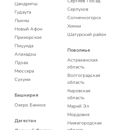
Сергиев Посад
Цандрипш
Серпухов
Гудаута
Солнечногорск
Лыхны
Химки
Новый Афон
Шатурский район
Приморское
Пицунда
Поволжье
Алахадзы
Астраханская
Лдзаа
область
Мюссера
Волгоградская
Сухуми
область
Кировская
Башкирия
область
Озеро Банное
Марий Эл
Мордовия
Дагестан
Нижегородская