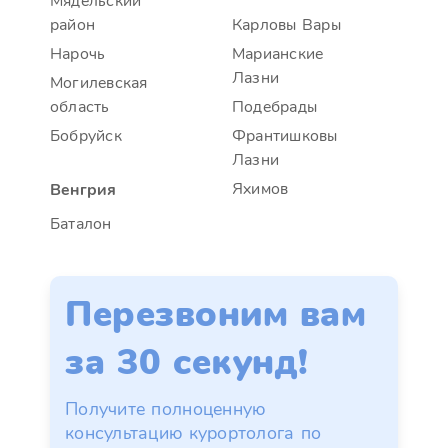
Мядельский
район
Карловы Вары
Нарочь
Марианские
Лазни
Могилевская
область
Подебрады
Бобруйск
Франтишковы
Лазни
Яхимов
Венгрия
Баталон
Перезвоним вам
за 30 секунд!
Получите полноценную
консультацию курортолога по