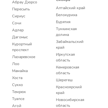
Абрау Дюрсо
Алтайский край
Пересыпь
Белокуриха
Сириус
Бурятия
Сочи
Тункинская
Адлер
долина
Дагомыс
Забайкальский
Курортный
край
проспект
Иркутская
Лазаревское
область
Лоо
Кемеровская
Мамайка
область
Хоста
Шерегеш
Сукко
Красноярский
Темрюк
край
Туапсе
Новосибирская
область
Агой