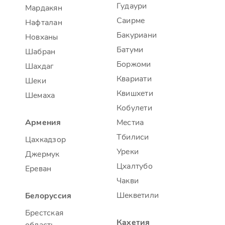
Гудаури
Мардакян
Саирме
Нафталан
Бакуриани
Новханы
Батуми
Шабран
Боржоми
Шахдаг
Квариати
Шеки
Квишхети
Шемаха
Кобулети
Армения
Местиа
Тбилиси
Цахкадзор
Уреки
Джермук
Цхалтубо
Ереван
Чакви
Шекветили
Белоруссия
Брестская
Кахетия