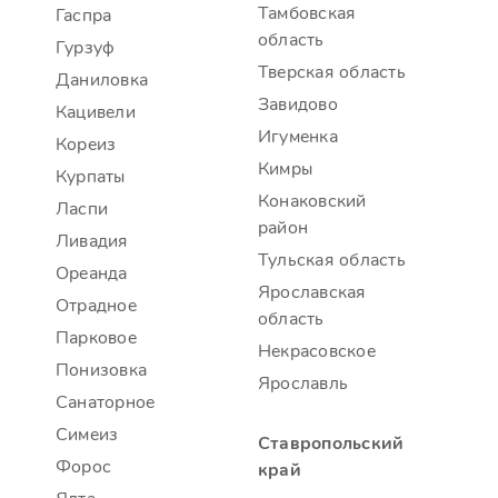
Тамбовская
Гаспра
область
Гурзуф
Тверская область
Даниловка
Завидово
Кацивели
Игуменка
Кореиз
Кимры
Курпаты
Конаковский
Ласпи
район
Ливадия
Тульская область
Ореанда
Ярославская
Отрадное
область
Парковое
Некрасовское
Понизовка
Ярославль
Санаторное
Симеиз
Ставропольский
Форос
край