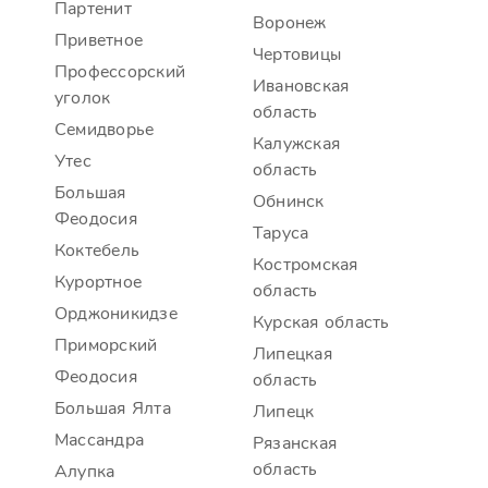
Партенит
Воронеж
Приветное
Чертовицы
Профессорский
Ивановская
уголок
область
Семидворье
Калужская
Утес
область
Большая
Обнинск
Феодосия
Таруса
Коктебель
Костромская
Курортное
область
Орджоникидзе
Курская область
Приморский
Липецкая
Феодосия
область
Большая Ялта
Липецк
Массандра
Рязанская
область
Алупка