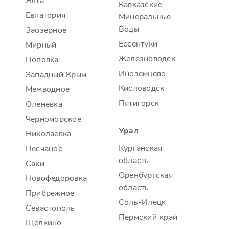
Ялта
Кавказские
Евпатория
Минеральные
Воды
Заозерное
Ессентуки
Мирный
Железноводск
Поповка
Иноземцево
Западный Крым
Кисловодск
Межводное
Пятигорск
Оленевка
Черноморское
Урал
Николаевка
Курганская
Песчаное
область
Саки
Оренбургская
Новофедоровка
область
Прибрежное
Соль-Илецк
Севастополь
Пермский край
Щелкино