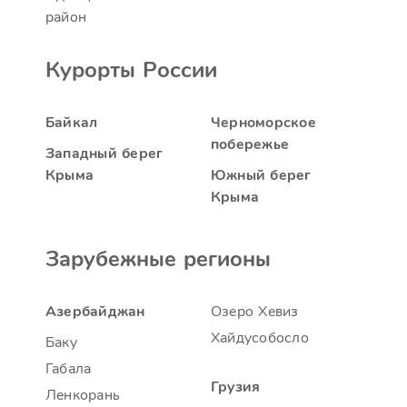
район
Курорты России
Байкал
Черноморское
побережье
Западный берег
Крыма
Южный берег
Крыма
Зарубежные регионы
Азербайджан
Озеро Хевиз
Хайдусобосло
Баку
Габала
Грузия
Ленкорань