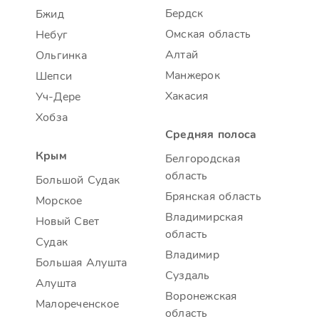
Бердск
Бжид
Омская область
Небуг
Алтай
Ольгинка
Манжерок
Шепси
Хакасия
Уч-Дере
Хобза
Средняя полоса
Крым
Белгородская
область
Большой Судак
Брянская область
Морское
Владимирская
Новый Свет
область
Судак
Владимир
Большая Алушта
Суздаль
Алушта
Воронежская
Малореченское
область